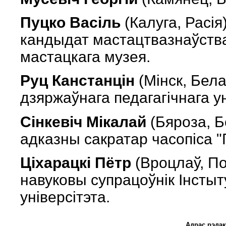
Пуцко Васіль
(Калуга, Расія
кандыдат мастацтвазнаўства
мастацкага музея.
Руц Канстанцiн
(Мiнск, Бела
дзяржаўнага педагагiчнага ун
Сiнкевiч Мiкалай
(Бяроза, Б
адказны сакратар часопіса "
Ціхарацкі Пётр
(Вроцлаў, По
навуковы супрацоўнік Інстыт
універсітэта.
Адрас рэдак