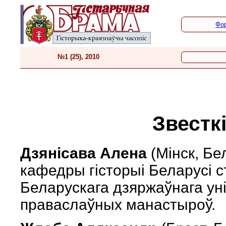
Фо
№1 (25), 2010
Звестк
Дзянісава Алена
(Мінск, Бе
кафедры гісторыі Беларусі с
Беларускага дзяржаўнага уні
праваслаўных манастыроў.