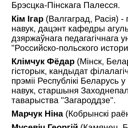
Брэсцка-Пінскага Палесся.
Кім Ігар
(Валгаград, Расія) -
навук, дацэнт кафедры агуль
дзяржаўнага педагагічнага у
"Российско-польского истор
Клімчук Фёдар
(Мінск, Бела
гісторык, кандыдат філалагі
прэміі Республікі Беларусь 
навук, старшыня Заходнепал
таварыства "Загароддзе".
Марчук Нiна
(Кобрынскi раён
Мусевiч Георгiй
(Камянец, Б