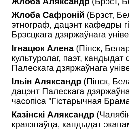
Жлоба Аляксандр
(Брэст, Б
Жлоба Сафроній
(Брэст, Бе
этнограф, дацэнт кафедры гі
Брэсцкага дзяржаўнага уніве
Ігнацюк Алена
(Пінск, Белар
культуролаг, паэт, кандыдат 
Палескага дзяржаўнага уніве
Ільін Аляксандр
(Пінск, Бел
дацэнт Палескага дзяржаўнаг
часопіса "Гістарычная Брама
Казінскі Аляксандр
(Чалябін
краязнаўца, кандыдат экана